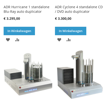
ADR Hurricane 1 standalone
ADR Cyclone 4 standalone CD
Blu-Ray auto duplicator
/ DVD auto duplicator
€ 3.295,00
€ 3.300,00
In Winkelwagen
In Winkelwagen
VOEG
TOEVOEGEN
VOEG
TOEVOEGEN
TOE
OM
TOE
OM
AAN
TE
AAN
TE
VERLANGLIJST
VERGELIJKEN
VERLANGLIJST
VERGELIJKEN