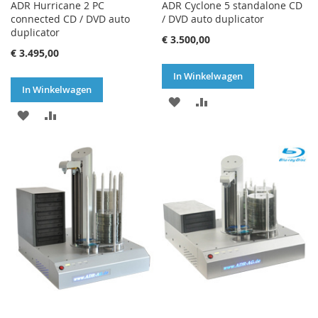
ADR Hurricane 2 PC
ADR Cyclone 5 standalone CD
connected CD / DVD auto
/ DVD auto duplicator
duplicator
€ 3.500,00
€ 3.495,00
In Winkelwagen
In Winkelwagen
VOEG
TOEVOEGEN
VOEG
TOEVOEGEN
TOE
OM
TOE
OM
AAN
TE
AAN
TE
VERLANGLIJST
VERGELIJKEN
VERLANGLIJST
VERGELIJKEN