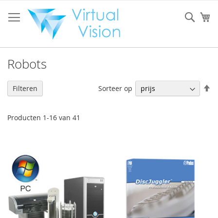
Ga
naar
Sear
W
de
inhoud
Robots
V
Sorteer op
Filteren
h
na
la
Producten
1
-
16
van
41
so