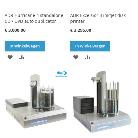
ADR Hurricane 4 standalone
ADR Excelsior II inktjet disk
CD / DVD auto duplicator
printer
€ 3.000,00
€ 3.295,00
In Winkelwagen
In Winkelwagen
VOEG
TOEVOEGEN
VOEG
TOEVOEGEN
TOE
OM
TOE
OM
AAN
TE
AAN
TE
VERLANGLIJST
VERGELIJKEN
VERLANGLIJST
VERGELIJKEN