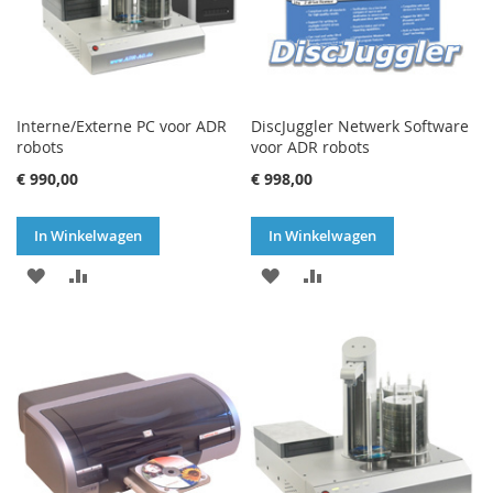
Interne/Externe PC voor ADR
DiscJuggler Netwerk Software
robots
voor ADR robots
€ 990,00
€ 998,00
In Winkelwagen
In Winkelwagen
VOEG
TOEVOEGEN
VOEG
TOEVOEGEN
TOE
OM
TOE
OM
AAN
TE
AAN
TE
VERLANGLIJST
VERGELIJKEN
VERLANGLIJST
VERGELIJKEN