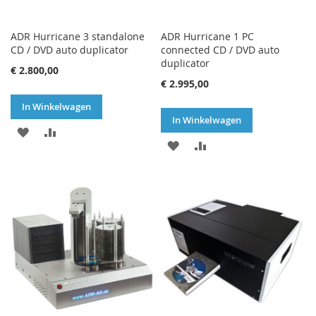
ADR Hurricane 3 standalone
ADR Hurricane 1 PC
CD / DVD auto duplicator
connected CD / DVD auto
duplicator
€ 2.800,00
€ 2.995,00
In Winkelwagen
In Winkelwagen
VOEG
TOEVOEGEN
VOEG
TOEVOEGEN
TOE
OM
TOE
OM
AAN
TE
AAN
TE
VERLANGLIJST
VERGELIJKEN
VERLANGLIJST
VERGELIJKEN