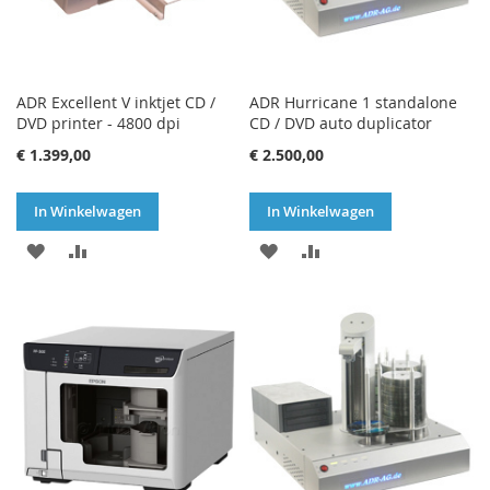
ADR Excellent V inktjet CD /
ADR Hurricane 1 standalone
DVD printer - 4800 dpi
CD / DVD auto duplicator
€ 1.399,00
€ 2.500,00
In Winkelwagen
In Winkelwagen
VOEG
TOEVOEGEN
VOEG
TOEVOEGEN
TOE
OM
TOE
OM
AAN
TE
AAN
TE
VERLANGLIJST
VERGELIJKEN
VERLANGLIJST
VERGELIJKEN