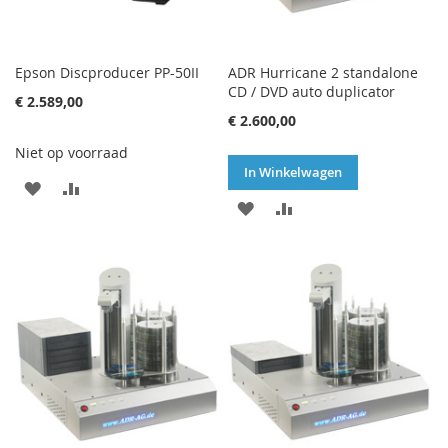
Epson Discproducer PP-50II
ADR Hurricane 2 standalone
CD / DVD auto duplicator
€ 2.589,00
€ 2.600,00
Niet op voorraad
In Winkelwagen
VOEG
TOEVOEGEN
VOEG
TOEVOEGEN
TOE
OM
TOE
OM
AAN
TE
AAN
TE
VERLANGLIJST
VERGELIJKEN
VERLANGLIJST
VERGELIJKEN