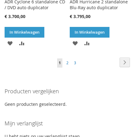
ADR Cyclone 6 standalone CD
ADR Hurricane 2 standalone
/ DVD auto duplicator
Blu-Ray auto duplicator
€ 3.700,00
€ 3.795,00
In Winkelwagen
In Winkelwagen
VOEG
TOEVOEGEN
VOEG
TOEVOEGEN
TOE
OM
TOE
OM
Pagina
Pagin
Volge
U
Pagina
Pagina
1
2
3
AAN
TE
AAN
TE
lees
VERLANGLIJST
VERGELIJKEN
VERLANGLIJST
VERGELIJKEN
momenteel
Producten vergelijken
pagina
Geen producten geselecteerd.
Mijn verlanglijst
U hebt niets op uw verlanglijst staan.