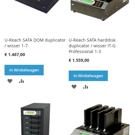
U-Reach SATA DOM duplicator
U-Reach SATA harddisk
/ wisser 1-7
duplicator / wisser IT-G
Professional 1-3
€ 1.467,00
€ 1.559,00
In Winkelwagen
In Winkelwagen
VOEG
TOEVOEGEN
VOEG
TOEVOEGEN
TOE
OM
TOE
OM
AAN
TE
AAN
TE
VERLANGLIJST
VERGELIJKEN
VERLANGLIJST
VERGELIJKEN