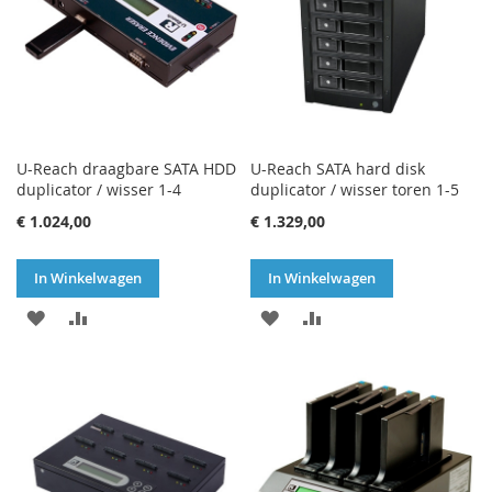
U-Reach draagbare SATA HDD
U-Reach SATA hard disk
duplicator / wisser 1-4
duplicator / wisser toren 1-5
€ 1.024,00
€ 1.329,00
In Winkelwagen
In Winkelwagen
VOEG
TOEVOEGEN
VOEG
TOEVOEGEN
TOE
OM
TOE
OM
AAN
TE
AAN
TE
VERLANGLIJST
VERGELIJKEN
VERLANGLIJST
VERGELIJKEN