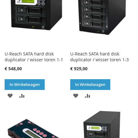
U-Reach SATA hard disk
U-Reach SATA hard disk
duplicator / wisser toren 1-1
duplicator / wisser toren 1-3
€ 548,00
€ 929,00
In Winkelwagen
In Winkelwagen
VOEG
TOEVOEGEN
VOEG
TOEVOEGEN
TOE
OM
TOE
OM
AAN
TE
AAN
TE
VERLANGLIJST
VERGELIJKEN
VERLANGLIJST
VERGELIJKEN