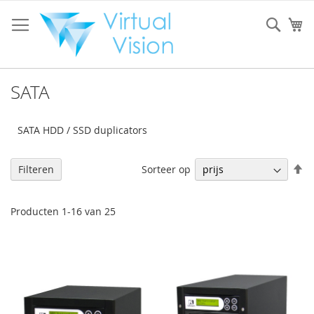
Ga
naar
Sear
W
de
inhoud
SATA
SATA HDD / SSD duplicators
V
Sorteer op
Filteren
h
na
la
Producten
1
-
16
van
25
so