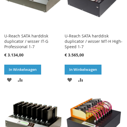
U-Reach SATA harddisk
U-Reach SATA harddisk
duplicator / wisser IT-G
duplicator / wisser MT-H High-
Professional 1-7
Speed 1-7
€ 3.134,00
€ 3.565,00
In Winkelwagen
In Winkelwagen
VOEG
TOEVOEGEN
VOEG
TOEVOEGEN
TOE
OM
TOE
OM
AAN
TE
AAN
TE
VERLANGLIJST
VERGELIJKEN
VERLANGLIJST
VERGELIJKEN