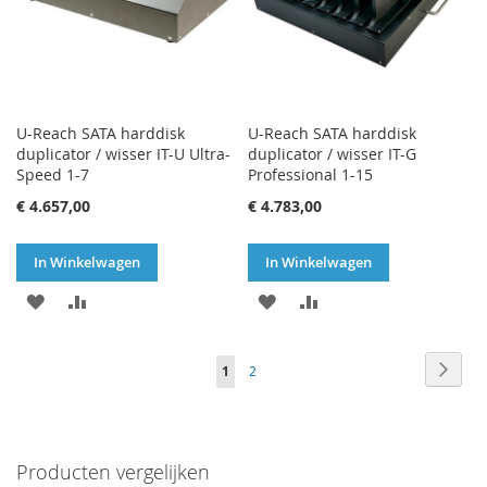
U-Reach SATA harddisk
U-Reach SATA harddisk
duplicator / wisser IT-U Ultra-
duplicator / wisser IT-G
Speed 1-7
Professional 1-15
€ 4.657,00
€ 4.783,00
In Winkelwagen
In Winkelwagen
VOEG
TOEVOEGEN
VOEG
TOEVOEGEN
TOE
OM
TOE
OM
Pagina
Pagin
Volge
U
Pagina
1
2
AAN
TE
AAN
TE
lees
VERLANGLIJST
VERGELIJKEN
VERLANGLIJST
VERGELIJKEN
momenteel
Producten vergelijken
pagina