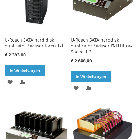
U-Reach SATA hard disk
U-Reach SATA harddisk
duplicator / wisser toren 1-11
duplicator / wisser IT-U Ultra-
Speed 1-3
€ 2.393,00
€ 2.608,00
In Winkelwagen
In Winkelwagen
VOEG
TOEVOEGEN
VOEG
TOEVOEGEN
TOE
OM
TOE
OM
AAN
TE
AAN
TE
VERLANGLIJST
VERGELIJKEN
VERLANGLIJST
VERGELIJKEN