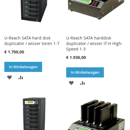
U-Reach SATA hard disk
U-Reach SATA harddisk
duplicator / wisser toren 1-7
duplicator / wisser IT-H High-
Speed 1-3
€ 1.700,00
€ 1.936,00
In Winkelwagen
In Winkelwagen
VOEG
TOEVOEGEN
VOEG
TOEVOEGEN
TOE
OM
TOE
OM
AAN
TE
AAN
TE
VERLANGLIJST
VERGELIJKEN
VERLANGLIJST
VERGELIJKEN