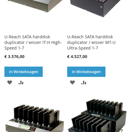
U-Reach SATA harddisk
U-Reach SATA harddisk
duplicator / wisser IT-H High-
duplicator / wisser MT-U
Speed 1-7
Ultra-Speed 1-7
€ 3.576,00
€ 4.527,00
In Winkelwagen
In Winkelwagen
VOEG
TOEVOEGEN
VOEG
TOEVOEGEN
TOE
OM
TOE
OM
AAN
TE
AAN
TE
VERLANGLIJST
VERGELIJKEN
VERLANGLIJST
VERGELIJKEN