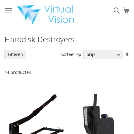
Ga
naar
Sear
W
de
inhoud
Harddisk Destroyers
V
Sorteer op
Filteren
h
na
la
14
producten
so