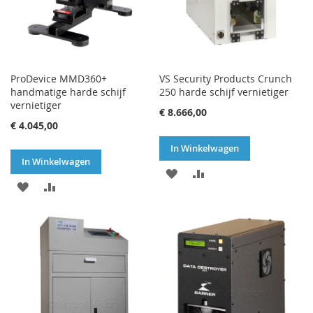
ProDevice MMD360+
VS Security Products Crunch
handmatige harde schijf
250 harde schijf vernietiger
vernietiger
€ 8.666,00
€ 4.045,00
In Winkelwagen
In Winkelwagen
VOEG
TOEVOEGEN
VOEG
TOEVOEGEN
TOE
OM
TOE
OM
AAN
TE
AAN
TE
VERLANGLIJST
VERGELIJKEN
VERLANGLIJST
VERGELIJKEN