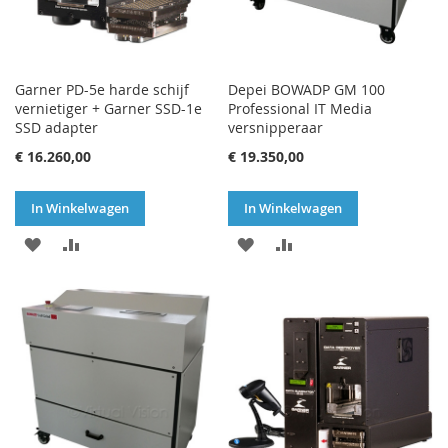
Garner PD-5e harde schijf
Depei BOWADP GM 100
vernietiger + Garner SSD-1e
Professional IT Media
SSD adapter
versnipperaar
€ 16.260,00
€ 19.350,00
In Winkelwagen
In Winkelwagen
VOEG
TOEVOEGEN
VOEG
TOEVOEGEN
TOE
OM
TOE
OM
AAN
TE
AAN
TE
VERLANGLIJST
VERGELIJKEN
VERLANGLIJST
VERGELIJKEN