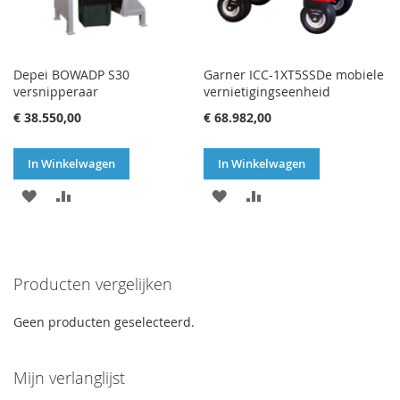
Depei BOWADP S30
Garner ICC-1XT5SSDe mobiele
versnipperaar
vernietigingseenheid
€ 38.550,00
€ 68.982,00
In Winkelwagen
In Winkelwagen
VOEG
TOEVOEGEN
VOEG
TOEVOEGEN
TOE
OM
TOE
OM
AAN
TE
AAN
TE
Producten vergelijken
VERLANGLIJST
VERGELIJKEN
VERLANGLIJST
VERGELIJKEN
Geen producten geselecteerd.
Mijn verlanglijst