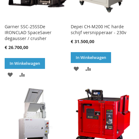
Garner SSC-25SSDe
Depei CH-M200 HC harde
IRONCLAD SpaceSaver
schijf versnipperaar - 230v
degausser / crusher
€ 31.500,00
€ 26.700,00
In Winkelwagen
In Winkelwagen
VOEG
TOEVOEGEN
VOEG
TOEVOEGEN
TOE
OM
TOE
OM
AAN
TE
AAN
TE
VERLANGLIJST
VERGELIJKEN
VERLANGLIJST
VERGELIJKEN