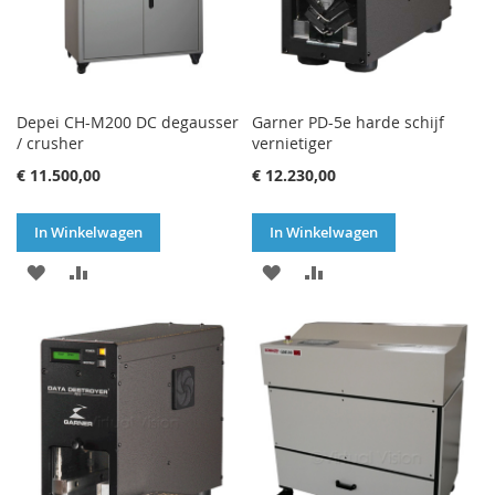
Depei CH-M200 DC degausser
Garner PD-5e harde schijf
/ crusher
vernietiger
€ 11.500,00
€ 12.230,00
In Winkelwagen
In Winkelwagen
VOEG
TOEVOEGEN
VOEG
TOEVOEGEN
TOE
OM
TOE
OM
AAN
TE
AAN
TE
VERLANGLIJST
VERGELIJKEN
VERLANGLIJST
VERGELIJKEN