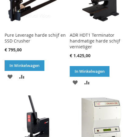
Pure Leverage harde schijf en
ADR HDT1 Terminator
SSD Crusher
handmatige harde schijf
vernietiger
€ 795,00
€ 1.425,00
In Winkelwagen
In Winkelwagen
VOEG
TOEVOEGEN
VOEG
TOEVOEGEN
TOE
OM
TOE
OM
AAN
TE
AAN
TE
VERLANGLIJST
VERGELIJKEN
VERLANGLIJST
VERGELIJKEN