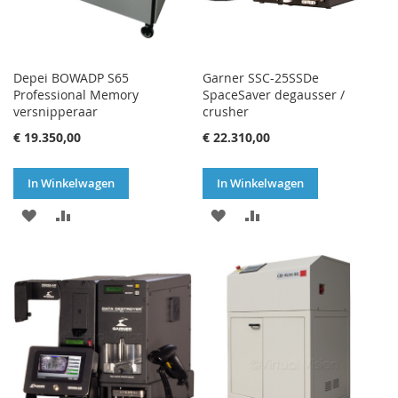
Depei BOWADP S65
Garner SSC-25SSDe
Professional Memory
SpaceSaver degausser /
versnipperaar
crusher
€ 19.350,00
€ 22.310,00
In Winkelwagen
In Winkelwagen
VOEG
TOEVOEGEN
VOEG
TOEVOEGEN
TOE
OM
TOE
OM
AAN
TE
AAN
TE
VERLANGLIJST
VERGELIJKEN
VERLANGLIJST
VERGELIJKEN