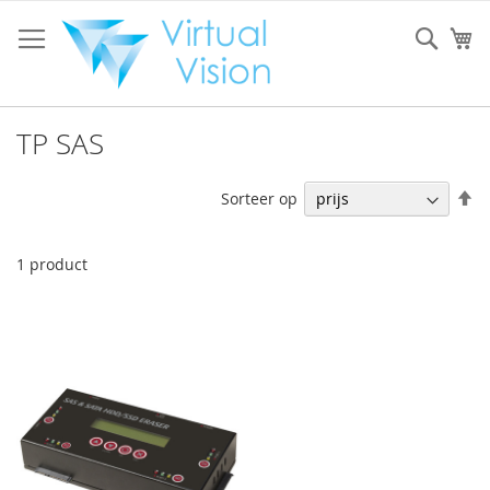
Ga
naar
Sear
W
de
inhoud
TP SAS
V
Sorteer op
h
na
la
1
product
so