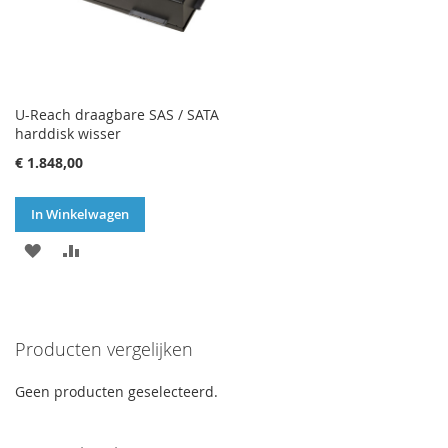
U-Reach draagbare SAS / SATA
harddisk wisser
€ 1.848,00
In Winkelwagen
VOEG
TOEVOEGEN
TOE
OM
AAN
TE
Producten vergelijken
VERLANGLIJST
VERGELIJKEN
Geen producten geselecteerd.