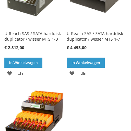
U-Reach SAS / SATA harddisk
U-Reach SAS / SATA harddisk
duplicator / wisser MTS 1-3
duplicator / wisser MTS 1-7
€ 2.812,00
€ 4.493,00
In Winkelwagen
In Winkelwagen
VOEG
TOEVOEGEN
VOEG
TOEVOEGEN
TOE
OM
TOE
OM
AAN
TE
AAN
TE
VERLANGLIJST
VERGELIJKEN
VERLANGLIJST
VERGELIJKEN