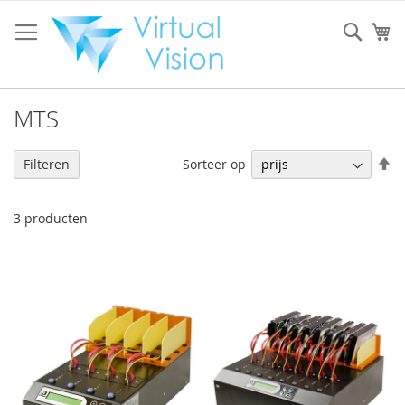
Ga
naar
Sear
W
de
inhoud
MTS
V
Sorteer op
Filteren
h
na
la
3
producten
so