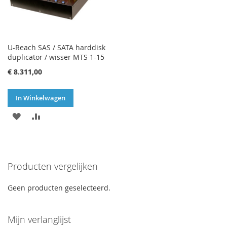
U-Reach SAS / SATA harddisk
duplicator / wisser MTS 1-15
€ 8.311,00
In Winkelwagen
VOEG
TOEVOEGEN
TOE
OM
AAN
TE
Producten vergelijken
VERLANGLIJST
VERGELIJKEN
Geen producten geselecteerd.
Mijn verlanglijst