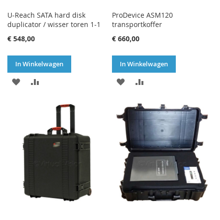
U-Reach SATA hard disk
ProDevice ASM120
duplicator / wisser toren 1-1
transportkoffer
€ 548,00
€ 660,00
In Winkelwagen
In Winkelwagen
VOEG
TOEVOEGEN
VOEG
TOEVOEGEN
TOE
OM
TOE
OM
AAN
TE
AAN
TE
VERLANGLIJST
VERGELIJKEN
VERLANGLIJST
VERGELIJKEN