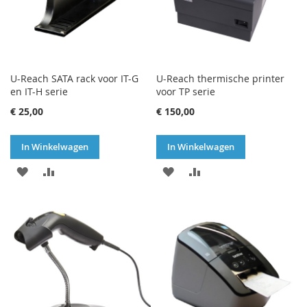
U-Reach SATA rack voor IT-G
U-Reach thermische printer
en IT-H serie
voor TP serie
€ 25,00
€ 150,00
In Winkelwagen
In Winkelwagen
VOEG
TOEVOEGEN
VOEG
TOEVOEGEN
TOE
OM
TOE
OM
AAN
TE
AAN
TE
VERLANGLIJST
VERGELIJKEN
VERLANGLIJST
VERGELIJKEN