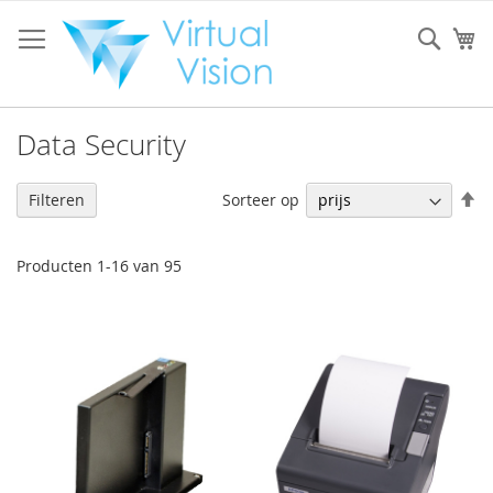
Ga
naar
Sear
W
de
inhoud
Data Security
V
Sorteer op
Filteren
h
na
la
Producten
1
-
16
van
95
so