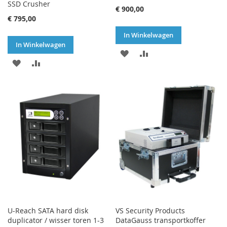
SSD Crusher
€ 900,00
€ 795,00
In Winkelwagen
In Winkelwagen
VOEG
TOEVOEGEN
VOEG
TOEVOEGEN
TOE
OM
TOE
OM
AAN
TE
AAN
TE
VERLANGLIJST
VERGELIJKEN
VERLANGLIJST
VERGELIJKEN
U-Reach SATA hard disk
VS Security Products
duplicator / wisser toren 1-3
DataGauss transportkoffer