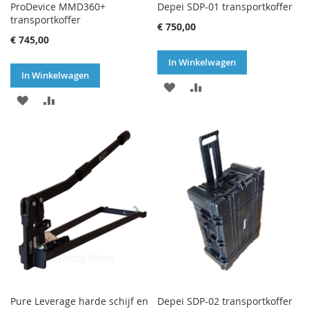
ProDevice MMD360+
Depei SDP-01 transportkoffer
transportkoffer
€ 750,00
€ 745,00
In Winkelwagen
In Winkelwagen
VOEG
TOEVOEGEN
VOEG
TOEVOEGEN
TOE
OM
TOE
OM
AAN
TE
AAN
TE
VERLANGLIJST
VERGELIJKEN
VERLANGLIJST
VERGELIJKEN
Pure Leverage harde schijf en
Depei SDP-02 transportkoffer