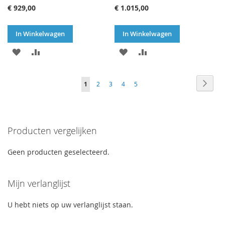
€ 929,00
€ 1.015,00
In Winkelwagen
In Winkelwagen
VOEG
TOEVOEGEN
VOEG
TOEVOEGEN
TOE
OM
TOE
OM
Pagina
Pagin
Volge
U
Pagina
Pagina
Pagina
Pagina
1
2
3
4
5
AAN
TE
AAN
TE
lees
VERLANGLIJST
VERGELIJKEN
VERLANGLIJST
VERGELIJKEN
momenteel
Producten vergelijken
pagina
Geen producten geselecteerd.
Mijn verlanglijst
U hebt niets op uw verlanglijst staan.