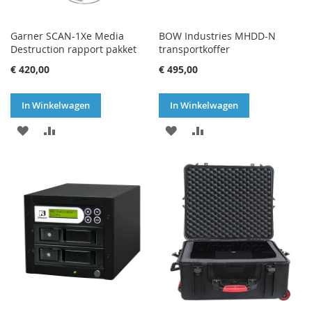
Garner SCAN-1Xe Media
BOW Industries MHDD-N
Destruction rapport pakket
transportkoffer
€ 420,00
€ 495,00
In Winkelwagen
In Winkelwagen
VOEG
TOEVOEGEN
VOEG
TOEVOEGEN
TOE
OM
TOE
OM
AAN
TE
AAN
TE
VERLANGLIJST
VERGELIJKEN
VERLANGLIJST
VERGELIJKEN