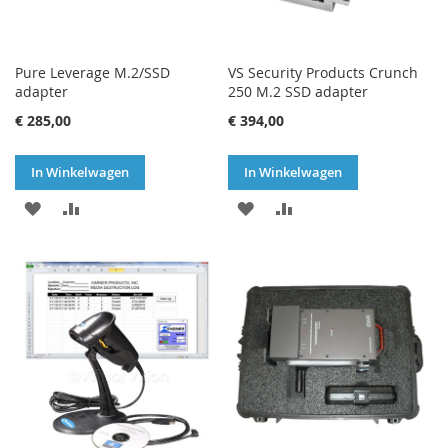
Pure Leverage M.2/SSD
VS Security Products Crunch
adapter
250 M.2 SSD adapter
€ 285,00
€ 394,00
In Winkelwagen
In Winkelwagen
VOEG
TOEVOEGEN
VOEG
TOEVOEGEN
TOE
OM
TOE
OM
AAN
TE
AAN
TE
VERLANGLIJST
VERGELIJKEN
VERLANGLIJST
VERGELIJKEN