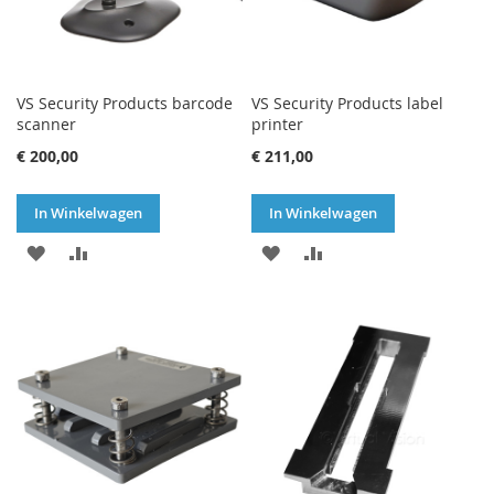
VS Security Products barcode
VS Security Products label
scanner
printer
€ 200,00
€ 211,00
In Winkelwagen
In Winkelwagen
VOEG
TOEVOEGEN
VOEG
TOEVOEGEN
TOE
OM
TOE
OM
AAN
TE
AAN
TE
VERLANGLIJST
VERGELIJKEN
VERLANGLIJST
VERGELIJKEN