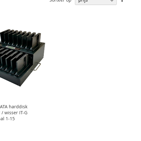
hoog
naar
laag
sortere
ATA harddisk
 / wisser IT-G
al 1-15
0