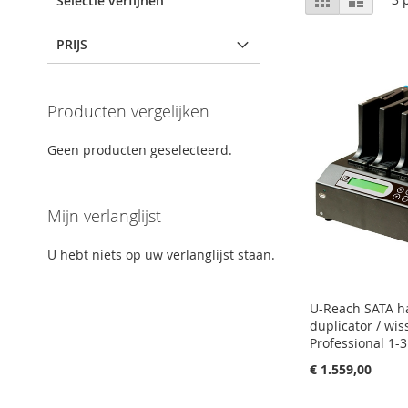
Selectie verfijnen
tabel
als
PRIJS
Producten vergelijken
Geen producten geselecteerd.
Mijn verlanglijst
U hebt niets op uw verlanglijst staan.
U-Reach SATA h
duplicator / wis
Professional 1-3
€ 1.559,00
In Winkelwagen
In Winkelwagen
In Winkelwagen