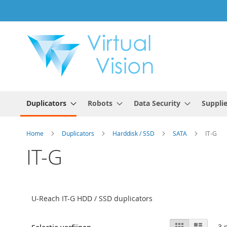
Ga
naar
de
inhoud
Duplicators
Robots
Data Security
Suppli
Home
Duplicators
Harddisk / SSD
SATA
IT-G
IT-G
U-Reach IT-G HDD / SSD duplicators
Tonen
Foto-
Lijst
3
p