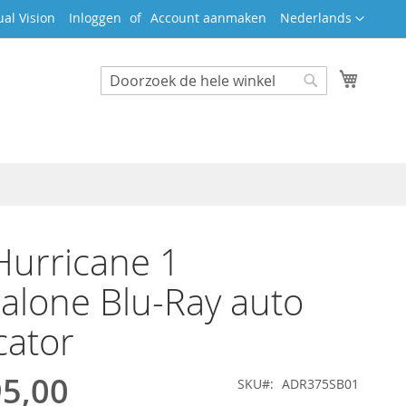
Taal
ual Vision
Inloggen
Account aanmaken
Nederlands
Winkel
Search
Search
urricane 1
alone Blu-Ray auto
cator
95,00
SKU
ADR375SB01