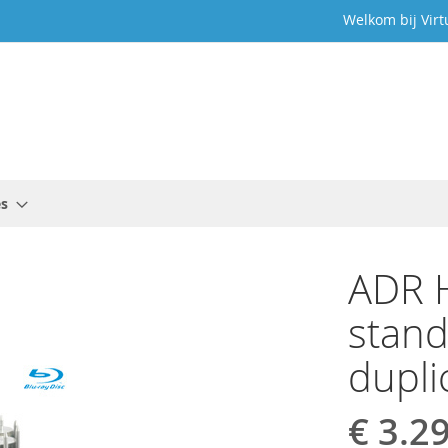
Welkom bij Virt
es
ADR H
stand
dupli
€ 3.2