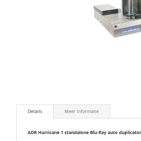
Ga
naar
het
begin
van
de
Details
Meer informatie
afbeeldingen-
gallerij
ADR Hurricane 1 standalone Blu-Ray auto duplicato