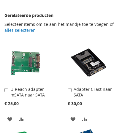
Gerelateerde producten
Selecteer items om ze aan het mandje toe te voegen of
alles selecteren
U-Reach adapter
Adapter CFast naar
In
In
mSATA naar SATA
SATA
Winkelwagen
Winkelwagen
€ 25,00
€ 30,00
VOEG
TOEVOEGEN
VOEG
TOEVOEGEN
TOE
OM
TOE
OM