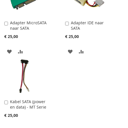
VERLANGLIJST
VERGELIJKEN
VERLANGLIJST
VERGELIJKEN
Adapter MicroSATA
Adapter IDE naar
In
In
naar SATA
SATA
Winkelwagen
Winkelwagen
€ 25,00
€ 25,00
VOEG
TOEVOEGEN
VOEG
TOEVOEGEN
TOE
OM
TOE
OM
AAN
TE
AAN
TE
VERLANGLIJST
VERGELIJKEN
VERLANGLIJST
VERGELIJKEN
Kabel SATA (power
In
en data) - MT Serie
Winkelwagen
€ 25,00