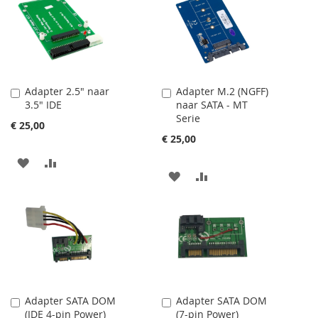
AAN
TE
AAN
TE
VERLANGLIJST
VERGELIJKEN
VERLANGLIJST
VERGELIJKEN
Adapter 2.5" naar
Adapter M.2 (NGFF)
In
In
3.5" IDE
naar SATA - MT
Winkelwagen
Winkelwagen
Serie
€ 25,00
€ 25,00
VOEG
TOEVOEGEN
VOEG
TOEVOEGEN
TOE
OM
TOE
OM
AAN
TE
AAN
TE
VERLANGLIJST
VERGELIJKEN
VERLANGLIJST
VERGELIJKEN
Adapter SATA DOM
Adapter SATA DOM
In
In
(IDE 4-pin Power)
(7-pin Power)
Winkelwagen
Winkelwagen