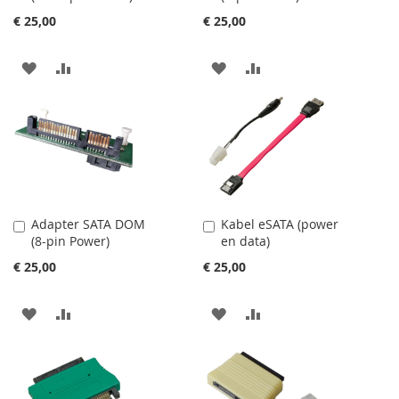
€ 25,00
€ 25,00
VOEG
TOEVOEGEN
VOEG
TOEVOEGEN
TOE
OM
TOE
OM
AAN
TE
AAN
TE
VERLANGLIJST
VERGELIJKEN
VERLANGLIJST
VERGELIJKEN
Adapter SATA DOM
Kabel eSATA (power
In
In
(8-pin Power)
en data)
Winkelwagen
Winkelwagen
€ 25,00
€ 25,00
VOEG
TOEVOEGEN
VOEG
TOEVOEGEN
TOE
OM
TOE
OM
AAN
TE
AAN
TE