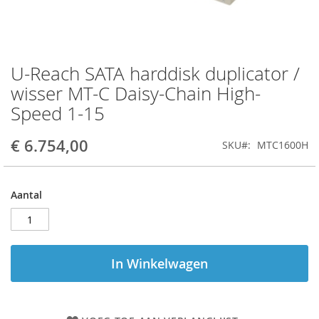
U-Reach SATA harddisk duplicator /
Ga
naar
wisser MT-C Daisy-Chain High-
het
Speed 1-15
begin
van
de
€ 6.754,00
SKU
MTC1600H
afbeeldingen-
gallerij
Aantal
In Winkelwagen