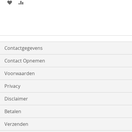
VOEG
TOEVOEGEN
TOE
OM
AAN
TE
VERLANGLIJST
VERGELIJKEN
Contactgegevens
Contact Opnemen
Voorwaarden
Privacy
Disclaimer
Betalen
Verzenden